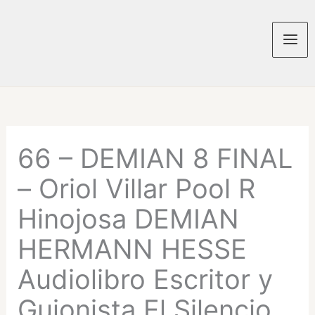
Ir
al
contenido
Mai
Men
66 – DEMIAN 8 FINAL
– Oriol Villar Pool R
Hinojosa DEMIAN
HERMANN HESSE
Audiolibro Escritor y
Guionista El Silencio