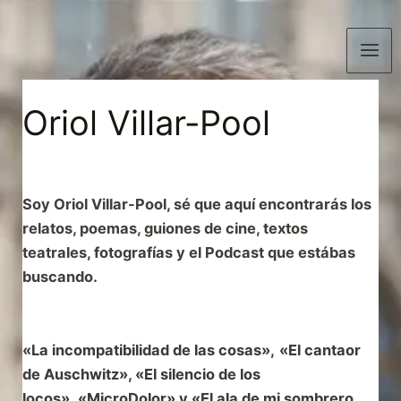
Ir
al
contenido
Mai
.
Men
Oriol Villar-Pool
Soy Oriol Villar-Pool, sé que aquí encontrarás los
relatos, poemas, guiones de cine, textos
teatrales, fotografías y el Podcast que estábas
buscando.
«
La incompatibilidad de las cosas
»
,
«El cantaor
de Auschwitz»
, «El silencio de los
locos»,
«
MicroDolor» y «El ala de mi sombrero