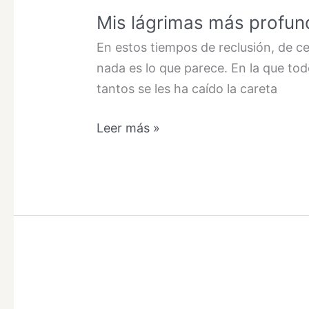
Mis lágrimas más profunda
En estos tiempos de reclusión, de c
nada es lo que parece. En la que to
tantos se les ha caído la careta
Mis
Leer más »
lágrimas
más
profundas.
Una
fotografía
de
Oriol
Villar-