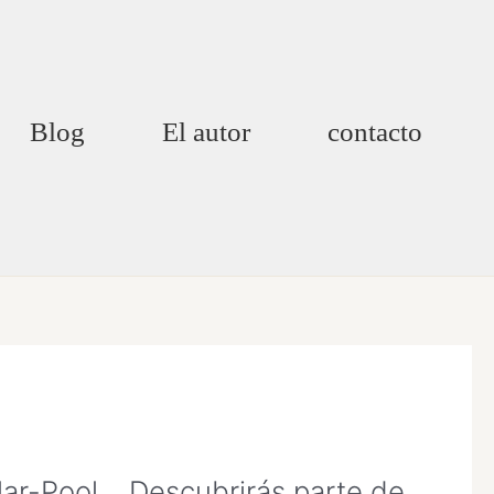
Blog
El autor
contacto
llar-Pool… Descubrirás parte de