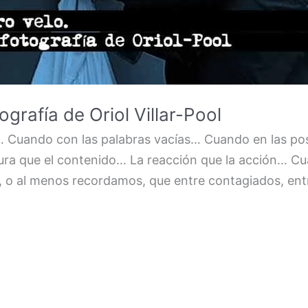
ografía de Oriol Villar-Pool
… Cuando con las palabras vacías… Cuando en las p
ra que el contenido… La reacción que la acción… Cuan
 o al menos recordamos, que entre contagiados, entr