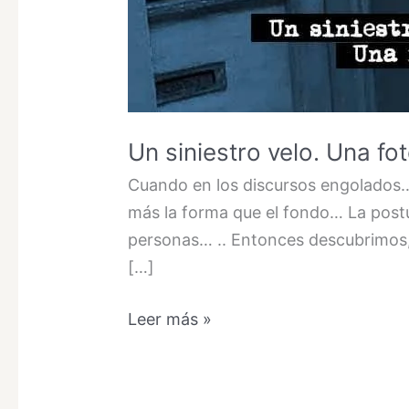
Un siniestro velo. Una fot
Cuando en los discursos engolados
más la forma que el fondo… La postu
personas… .. Entonces descubrimos,
[…]
Un
Leer más »
siniestro
velo.
Una