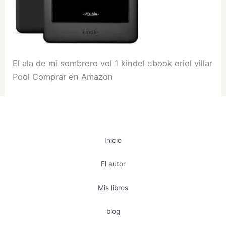
El ala de mi sombrero vol 1 kindel ebook oriol villar
Pool Comprar en Amazon
Inicio
El autor
Mis libros
blog