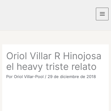
Ir
al
contenido
Mai
Men
Oriol Villar R Hinojosa
el heavy triste relato
Por
Oriol Villar-Pool
/
29 de diciembre de 2018