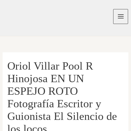
Ir
al
contenido
Mai
Men
Oriol Villar Pool R
Hinojosa EN UN
ESPEJO ROTO
Fotografía Escritor y
Guionista El Silencio de
los locos