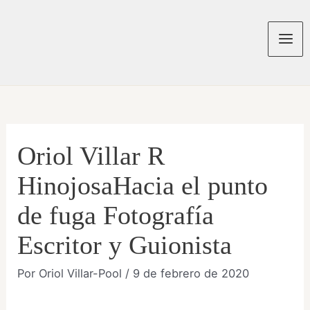
Ir
al
contenido
Mai
Men
Oriol Villar R
HinojosaHacia el punto
de fuga Fotografía
Escritor y Guionista
Por
Oriol Villar-Pool
/
9 de febrero de 2020