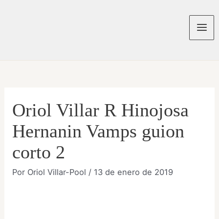
Ir
al
contenido
Mai
Men
Oriol Villar R Hinojosa
Hernanin Vamps guion
corto 2
Por
Oriol Villar-Pool
/
13 de enero de 2019