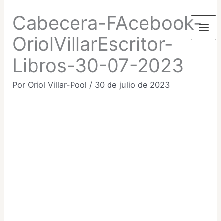
Ir
Cabecera-FAcebook-
al
contenido
Mai
OriolVillarEscritor-
Libros-30-07-2023
Men
Por
Oriol Villar-Pool
/
30 de julio de 2023