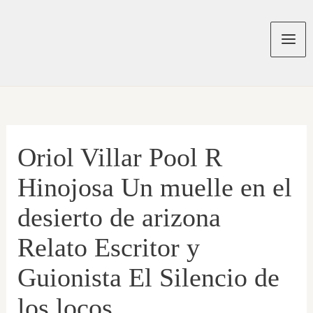
Ir
al
contenido
Mai
Men
Oriol Villar Pool R
Hinojosa Un muelle en el
desierto de arizona
Relato Escritor y
Guionista El Silencio de
los locos