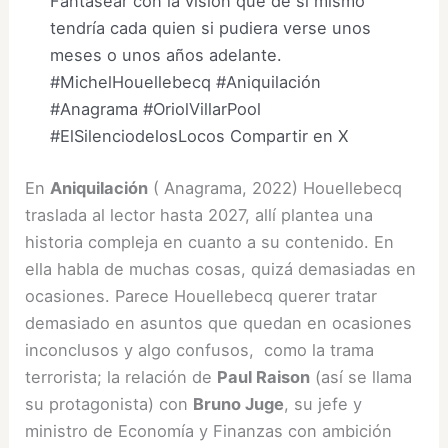
Fantasear con la visión que de sí mismo
tendría cada quien si pudiera verse unos
meses o unos años adelante.
#MichelHouellebecq #Aniquilación
#Anagrama #OriolVillarPool
#ElSilenciodelosLocos
Compartir en X
En
Aniquilación
( Anagrama, 2022) Houellebecq
traslada al lector hasta 2027, allí plantea una
historia compleja en cuanto a su contenido. En
ella habla de muchas cosas, quizá demasiadas en
ocasiones. Parece Houellebecq querer tratar
demasiado en asuntos que quedan en ocasiones
inconclusos y algo confusos, como la trama
terrorista; la relación de
Paul Raison
(así se llama
su protagonista) con
Bruno Juge
, su jefe y
ministro de Economía y Finanzas con ambición