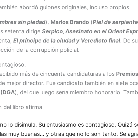
ambién abordó guiones originales, incluso propios.
mbres sin piedad
),
Marlos Brando
(
Piel de serpient
s setenta dirige
Serpico, Asesinato en el Orient Exp
enta,
El príncipe de la ciudad y Veredicto final
. De s
ección de la corrupción policial.
ontagioso.
ecibido más de cincuenta candidaturas a los
Premios
e mejor director. Fue candidato también en siete oca
o (DGA
), del que luego sería miembro honorario. Tamb
 del libro afirma
 no lo disimula. Su entusiasmo es contagioso. Quizá 
ulas muy buenas… y otras que no lo son tanto. Se ag