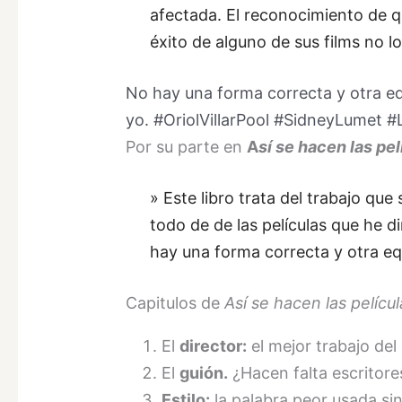
afectada. El reconocimiento de q
éxito de alguno de sus films no 
No hay una forma correcta y otra eq
yo. #OriolVillarPool #SidneyLumet 
Por su parte en
A
sí se hacen las pel
» Este libro trata del trabajo qu
todo de de las películas que he d
hay una forma correcta y otra equ
Capitulos de
Así se hacen las películ
El
director:
el mejor trabajo de
El
guión.
¿Hacen falta escritore
Estilo:
la palabra peor usada si