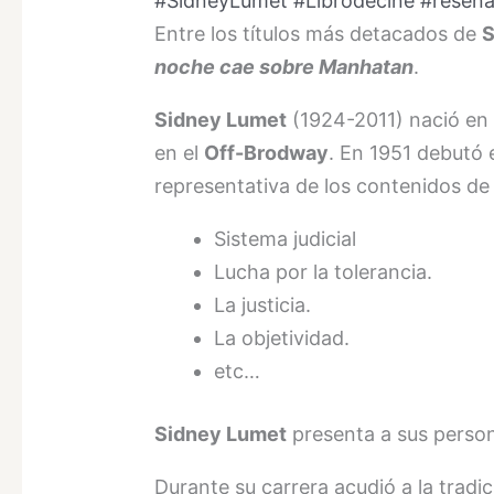
#SidneyLumet #Librodecine #reseña
Entre los títulos más detacados de
S
noche cae sobre Manhatan
.
Sidney Lumet
(1924-2011) nació en F
en el
Off-Brodway
. En 1951 debutó e
representativa de los contenidos de 
Sistema judicial
Lucha por la tolerancia.
La justicia.
La objetividad.
etc…
Sidney Lumet
presenta a sus person
Durante su carrera acudió a la trad