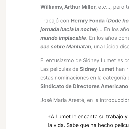
Williams, Arthur Miller,
etc…, pero t
Trabajó con
Hernry Fonda
(
Dode ho
jornada hacia la noche
)… En los año
mundo implacable
. En los años och
cae sobre Manhatan
, una lúcida dis
El entusiasmo de Sidney Lumet es c
Las películas de
Sidney Lumet
han r
estas nominaciones en la categoría d
Sindicato de Directores American
José María Aresté, en la introducción
«A Lumet le encanta su trabajo y
la vida. Sabe que ha hecho pelíc