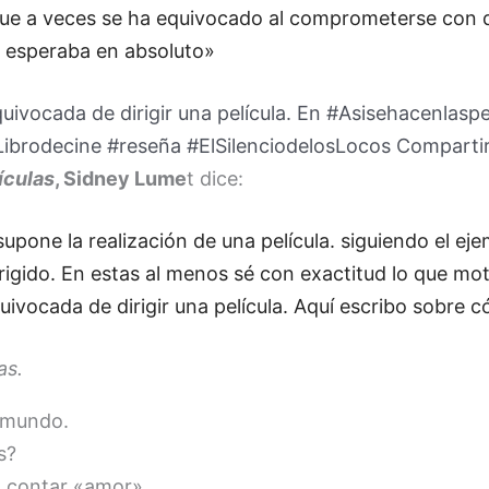
ue a veces se ha equivocado al comprometerse con de
lo esperaba en absoluto»
uivocada de dirigir una película. En #Asisehacenlaspe
#Librodecine #reseña #ElSilenciodelosLocos
Compartir
ículas
, Sidney Lume
t dice:
e supone la realización de una película. siguiendo el 
irigido. En estas al menos sé con exactitud lo que mo
ivocada de dirigir una película. Aquí escribo sobre 
as.
l mundo.
s?
n contar «amor».