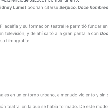
 #ElSilenciodelosLocos
Compartir en X
idney Lumet
podrían citarse
Serpico, Doce hombres s
iladelfia y su formación teatral le permitió fundar en
n televisión, y de ahí saltó a la gran pantalla con
Doc
su filmografía:
ajes en un entorno urbano, a menudo violento y sin s
ición teatral en la que se había formado. De este mod