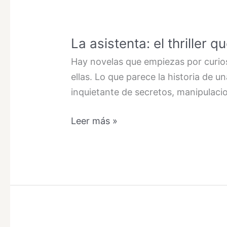
La asistenta: el thriller
Hay novelas que empiezas por curio
ellas. Lo que parece la historia de 
inquietante de secretos, manipulacion
La
Leer más »
asistenta:
el
thriller
que
convierte
una
casa