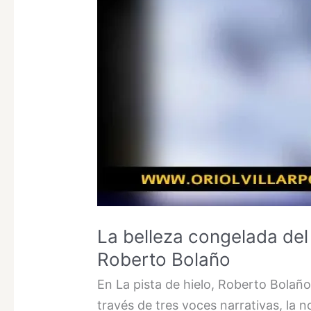
La belleza congelada del
Roberto Bolaño
En La pista de hielo, Roberto Bolañ
través de tres voces narrativas, la