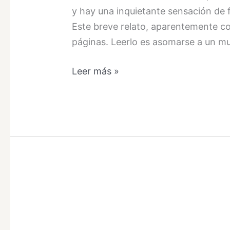
y hay una inquietante sensación de f
Este breve relato, aparentemente co
páginas. Leerlo es asomarse a un mu
La
Leer más »
belleza
congelada
del
deseo:
secretos,
obsesión
y
crimen
en
La