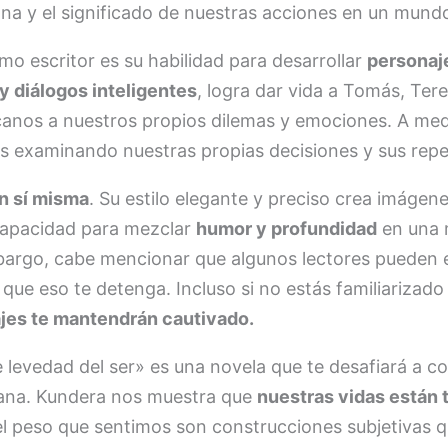
ana y el significado de nuestras acciones en un mun
o escritor es su habilidad para desarrollar
personaj
y diálogos inteligentes
, logra dar vida a Tomás, Ter
rcanos a nuestros propios dilemas y emociones. A m
s examinando nuestras propias decisiones y sus repe
en sí misma
. Su estilo elegante y preciso crea imáge
 capacidad para mezclar
humor y profundidad
en una 
argo, cabe mencionar que algunos lectores pueden en
que eso te detenga. Incluso si no estás familiarizado
ajes te mantendrán cautivado.
e levedad del ser» es una novela que te desafiará a 
mana. Kundera nos muestra que
nuestras vidas están 
el peso que sentimos son construcciones subjetivas 