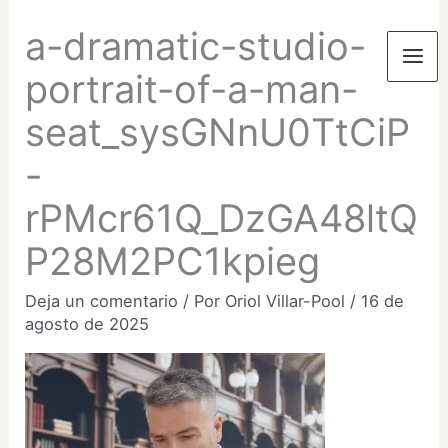
Ir
a-dramatic-studio-
al
contenido
Mai
portrait-of-a-man-
seat_sysGNnU0TtCiP
Men
-
rPMcr61Q_DzGA48ltQ
P28M2PC1kpieg
Deja un comentario
/ Por
Oriol Villar-Pool
/
16 de
agosto de 2025