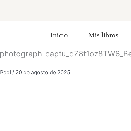
Inicio
Mis libros
on-photograph-captu_dZ8f1oz8TW6
r-Pool
/
20 de agosto de 2025