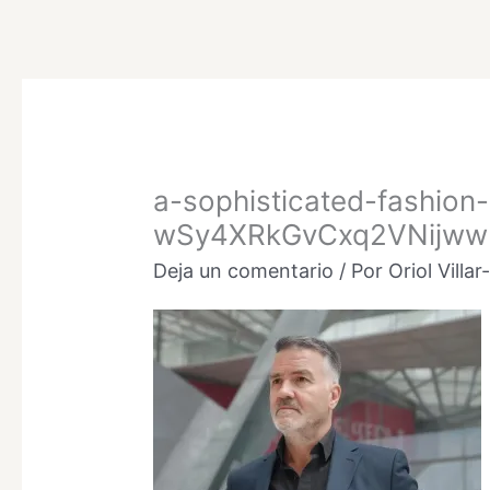
Ir
al
contenido
a-sophisticated-fashi
wSy4XRkGvCxq2VNijww
Deja un comentario
/ Por
Oriol Villa