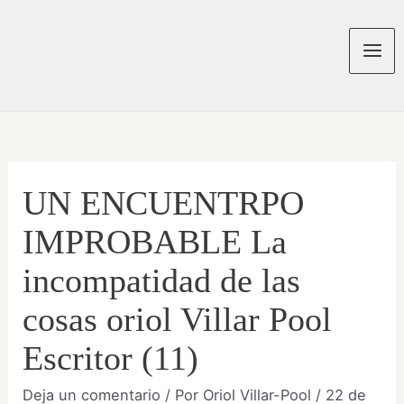
Ir
al
contenido
Mai
Men
UN ENCUENTRPO
IMPROBABLE La
incompatidad de las
cosas oriol Villar Pool
Escritor (11)
Deja un comentario
/ Por
Oriol Villar-Pool
/
22 de