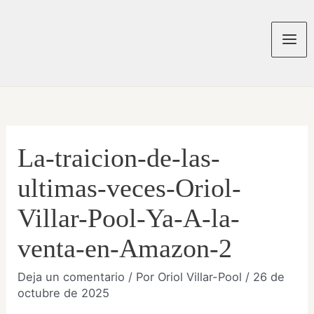
Ir
al
contenido
Mai
Men
La-traicion-de-las-
ultimas-veces-Oriol-
Villar-Pool-Ya-A-la-
venta-en-Amazon-2
Deja un comentario
/ Por
Oriol Villar-Pool
/
26 de
octubre de 2025